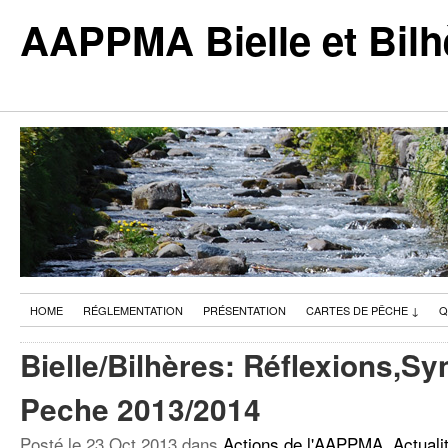
AAPPMA Bielle et Bilh
HOME
RÉGLEMENTATION
PRÉSENTATION
CARTES DE PÊCHE
↓
Q
Bielle/Bilhères: Réflexions,S
Peche 2013/2014
Posté le
23 Oct 2013
dans
Actions de l'AAPPMA
,
Actuali