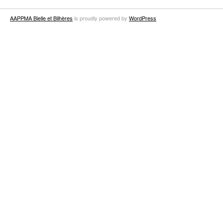
AAPPMA Bielle et Bilhères
is proudly powered by
WordPress