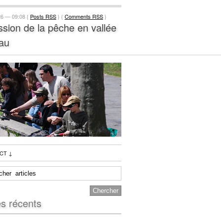
26 — 09:08 {
Posts RSS
} {
Comments RSS
}
ssion de la pêche en vallée
au
CT
↓
es récents