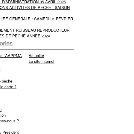
 D’ADMINISTRATION 05 AVRIL 2025
ONS ACTIVITES DE PECHE : SAISON
LEE GENERALE : SAMEDI 01 FEVRIER
EMENT RUISSEAU REPRODUCTEUR
ES DE PECHE ANNEE 2024
ories
de l'AAPPMA
Actualité
Le site internet
s
e pêche
la carte ?
e
tion
mes-nous ?
u Président