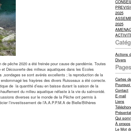
CONSEIL
PREVISI
2025
ASSEMB
2025
AMENAG
ACTIVIT
Catég
Actions 
Divers
de pêche 2020 a été freinée pour cause de pandémie. Toutes
Page
he et Découverte des milieux aquatiques dans les Ecoles
es ,sondages se sont avérés excellents ; la reproduction de la
Cartes d
 ont endommagé les frayères des divers Ruisseaux a été correcte.
Pourquoi 
tique de la quantité d’eau en baisse durant la saison de la
Contact
chauffement du milieu aquatique néfaste à la vie du salmonidé.
E-mail
iscussions diverses sur le monde de la Pêche ont permis à
Liens
cier l’investissement de l’A.A.P.P.M.A de Bielle/Bilhères
Téléphon
Présenta
Qui som
À propos
Le Mot d