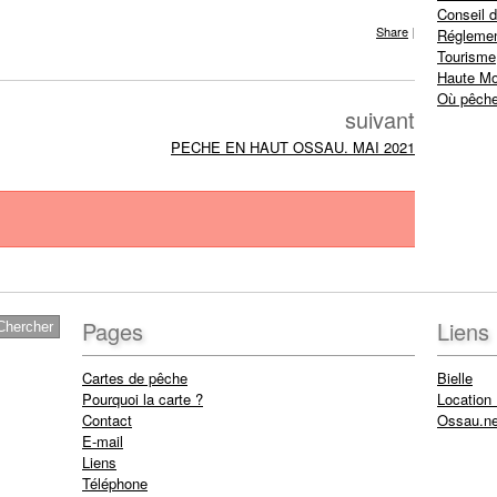
Conseil d
Share
|
Réglemen
Tourisme
Haute Mo
Où pêche
suivant
PECHE EN HAUT OSSAU. MAI 2021
Pages
Liens
Cartes de pêche
Bielle
Pourquoi la carte ?
Location
Contact
Ossau.ne
E-mail
Liens
Téléphone