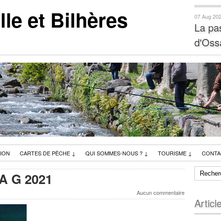
e et Bilhères
07 Aug 20
La pa
d'Oss
ION
CARTES DE PÊCHE
↓
QUI SOMMES-NOUS ?
↓
TOURISME
↓
CONTA
A G 2021
Aucun commentaire
Articl