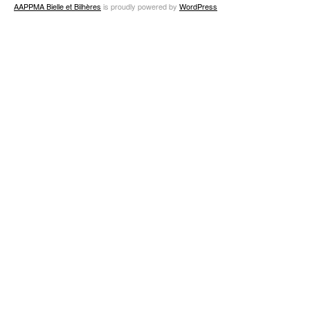
AAPPMA Bielle et Bilhères
is proudly powered by
WordPress