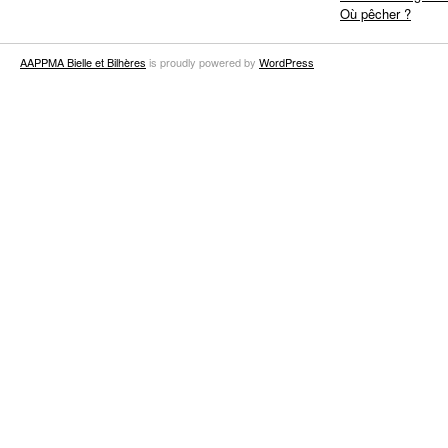
Où pêcher ?
AAPPMA Bielle et Bilhères
is proudly powered by
WordPress