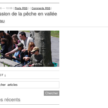
26 — 10:08 {
Posts RSS
} {
Comments RSS
}
ssion de la pêche en vallée
au
CT
↓
es récents