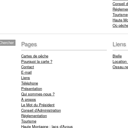
Conseil d
Réglemen
Tourisme
Haute Mo
Où pêche
Pages
Liens
Cartes de pêche
Bielle
Pourquoi la carte ?
Location
Contact
Ossau.ne
E-mail
Liens
Téléphone
Présentation
Qui sommes-nous ?
À propos
Le Mot du Président
Conseil d’Administration
Réglementation
Tourisme
Haute Montagne : lacs d’Ayous