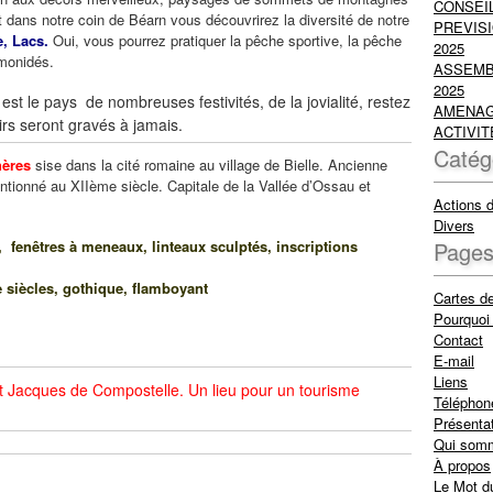
CONSEIL
 dans notre coin de Béarn vous découvrirez la diversité de notre
PREVISI
e, Lacs.
Oui, vous pourrez pratiquer la pêche sportive, la pêche
2025
lmonidés.
ASSEMB
2025
est le pays de nombreuses festivités, de la jovialité, restez
AMENAG
irs seront gravés à jamais.
ACTIVIT
Catég
lhères
sise dans la cité romaine au village de Bielle. Ancienne
entionné au XIIème siècle. Capitale de la Vallée d’Ossau et
Actions 
Divers
fenêtres à meneaux, linteaux sculptés, inscriptions
Page
siècles, gothique, flamboyant
Cartes d
Pourquoi 
Contact
E-mail
Liens
 St Jacques de Compostelle. Un lieu pour un tourisme
Téléphon
Présenta
Qui som
À propos
Le Mot d