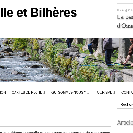
e et Bilhères
06 Aug 20
La pa
d'Oss
ION
CARTES DE PÊCHE
↓
QUI SOMMES-NOUS ?
↓
TOURISME
↓
CONTA
t
Articl
ion aux décors merveilleux, paysages de sommets de montagnes