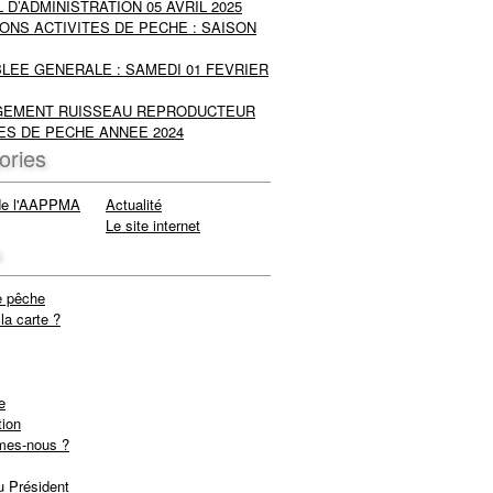
 D’ADMINISTRATION 05 AVRIL 2025
ONS ACTIVITES DE PECHE : SAISON
LEE GENERALE : SAMEDI 01 FEVRIER
EMENT RUISSEAU REPRODUCTEUR
ES DE PECHE ANNEE 2024
ories
de l'AAPPMA
Actualité
Le site internet
s
e pêche
la carte ?
e
tion
mes-nous ?
u Président