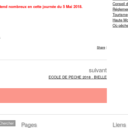
Conseil d
ttend nombreux en cette journée du 5 Mai 2018.
Réglemen
Tourisme
Haute Mo
Où pêche
s
Share
|
suivant
ECOLE DE PECHE 2018 . BIELLE
Pages
Liens