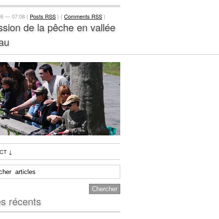
26 — 07:08 {
Posts RSS
} {
Comments RSS
}
ssion de la pêche en vallée
au
CT
↓
es récents