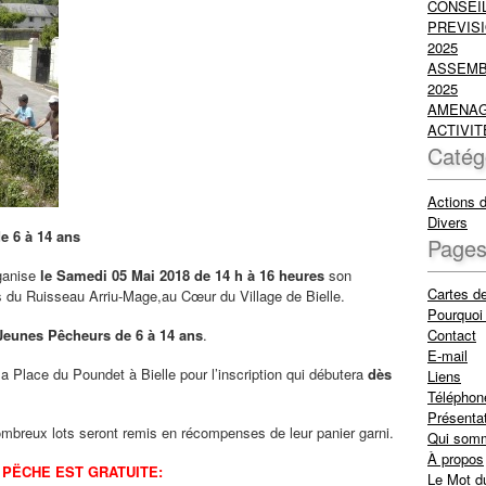
CONSEIL
PREVISI
2025
ASSEMB
2025
AMENAG
ACTIVIT
Catég
Actions 
Divers
e 6 à 14 ans
Page
rganise
le Samedi 05 Mai 2018 de 14 h à 16 heures
son
Cartes d
 du Ruisseau Arriu-Mage,au Cœur du Village de Bielle.
Pourquoi 
Jeunes Pêcheurs de 6 à 14 ans
.
Contact
E-mail
la Place du Poundet à Bielle pour l’inscription qui débutera
dès
Liens
Téléphon
Présenta
mbreux lots seront remis en récompenses de leur panier garni.
Qui som
À propos
 PËCHE EST GRATUITE:
Le Mot d