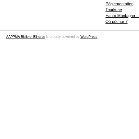
Réglementation
Tourisme
Haute Montagne : 
Où pêcher ?
AAPPMA Bielle et Bilhères
is proudly powered by
WordPress