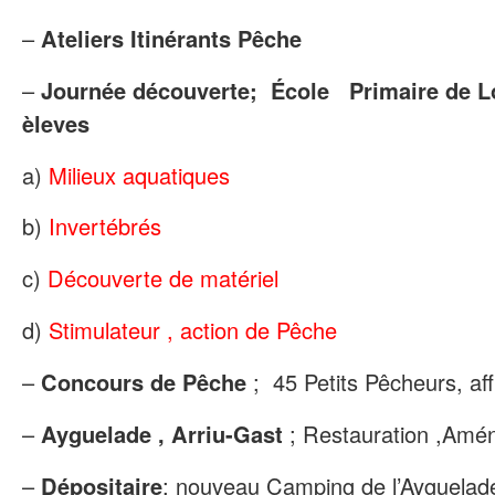
–
Ateliers Itinérants Pêche
–
Journée découverte; École Primaire de Lo
èleves
a)
Milieux aquatiques
b)
Invertébrés
c)
Découverte de matériel
d)
Stimulateur , action de Pêche
–
Concours de Pêche
; 45 Petits Pêcheurs, af
–
Ayguelade , Arriu-Gast
; Restauration ,Am
–
Dépositaire
; nouveau Camping de l’Ayguelad