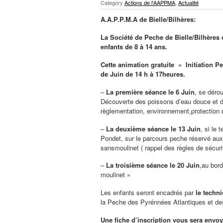
Category
Actions de l'AAPPMA
,
Actualité
A.A.P.P.M.A de Bielle/Bilhères:
La Société de Peche de Bielle/Bilhères o
enfants de 8 à 14 ans.
Cette animation gratuite » Initiation P
de Juin de 14 h à 17heures.
–
La première séance le 6 Juin
, se déro
Découverte des poissons d’eau douce et d
règlementation, environnement,protection 
–
La deuxième séance le 13 Juin
, si le
Pondet, sur le parcours peche réservé aux 
sansmoulinet ( rappel des règles de sécurit
–
La troisième séance le 20 Juin
,au bord
moulinet »
Les enfants seront encadrés par
le techn
la Peche des Pyrénnées Atlantiques et de
Une fiche d’inscription vous sera envoyé