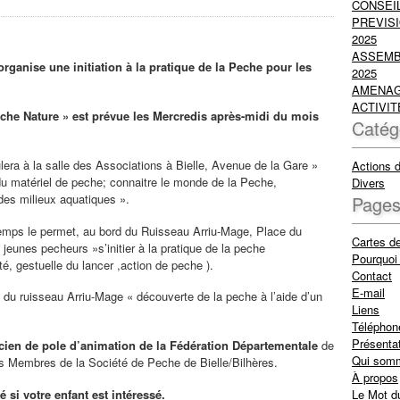
CONSEIL
PREVISI
2025
ASSEMB
rganise une initiation à la pratique de la Peche pour les
2025
AMENAG
ACTIVIT
eche Nature » est prévue les Mercredis après-midi du mois
Catég
ulera à la salle des Associations à Bielle, Avenue de la Gare »
Actions 
u matériel de peche; connaitre le monde de la Peche,
Divers
des milieux aquatiques ».
Page
 temps le permet, au bord du Ruisseau Arriu-Mage, Place du
Cartes d
jeunes pecheurs »s’initier à la pratique de la peche
Pourquoi 
é, gestuelle du lancer ,action de peche ).
Contact
E-mail
 du ruisseau Arriu-Mage « découverte de la peche à l’aide d’un
Liens
Téléphon
Présenta
icien de pole d’animation de la Fédération Départementale
de
Qui som
s Membres de la Société de Peche de Bielle/Bilhères.
À propos
Le Mot d
 si votre enfant est intéressé.