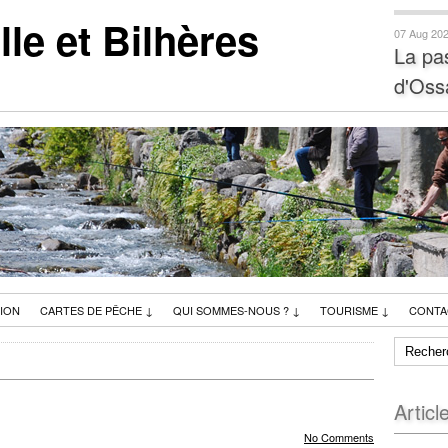
e et Bilhères
07 Aug 20
La pa
d'Oss
ION
CARTES DE PÊCHE
↓
QUI SOMMES-NOUS ?
↓
TOURISME
↓
CONTA
Articl
No Comments