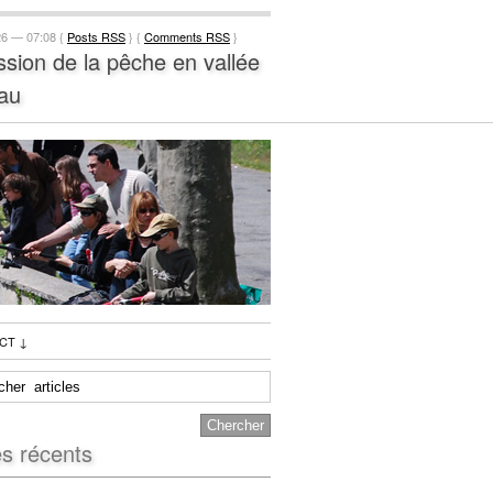
26 — 07:08 {
Posts RSS
} {
Comments RSS
}
ssion de la pêche en vallée
au
CT
↓
es récents