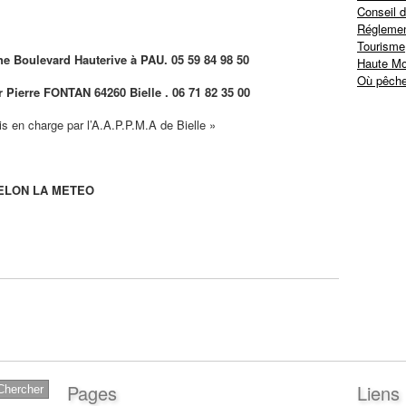
Conseil d
Réglemen
Tourisme
he Boulevard Hauterive à PAU. 05 59 84 98 50
Haute Mo
Où pêche
r Pierre FONTAN 64260 Bielle . 06 71 82 35 00
is en charge par l’A.A.P.P.M.A de Bielle »
ELON LA METEO
Pages
Liens