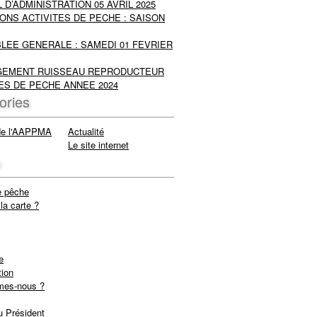
 D’ADMINISTRATION 05 AVRIL 2025
ONS ACTIVITES DE PECHE : SAISON
LEE GENERALE : SAMEDI 01 FEVRIER
EMENT RUISSEAU REPRODUCTEUR
ES DE PECHE ANNEE 2024
ories
de l'AAPPMA
Actualité
Le site internet
s
e pêche
la carte ?
e
tion
mes-nous ?
u Président